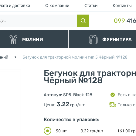
лата и доставка
О компании
Статьи
Контакты
099
416
МОЛНИИ
ФУРНИТУРА
нные
Резинки и шнуры
лний
>
Бегунок для тракторной молнии тип 5 Чёрный №128
альные
Липучки и манжеты
йные и Водоотталкивающие
Люверс
Бегунок для тракторн
торные чёрные
Кнопка
торные
Чёрный №128
Пуллер (Подвес для бегунка)
ллические
Шнурки для одежды
ные и Джинсовые
Ограничители для молнии
Артикул:
SP5-Black-128
Есть в н
вные
Нитки
шевка (Украина)
Фиксаторы и концевики для ш
3.22
Цена:
грн/шт
Только о
Милитари
Разное
Количество в упаковке:
50 шт
3.22
грн/шт
161.00
гр