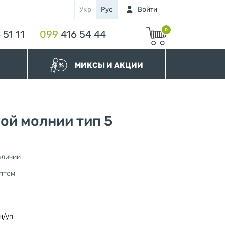
Укр
Рус
Войти
0
 51 11
099
416 54 44
МИКСЫ И АКЦИИ
МИКСЫ Бегунков
МИКСЫ Молний
Акционные Молнии
ой молнии тип 5
аличии
нура
птом
н/уп