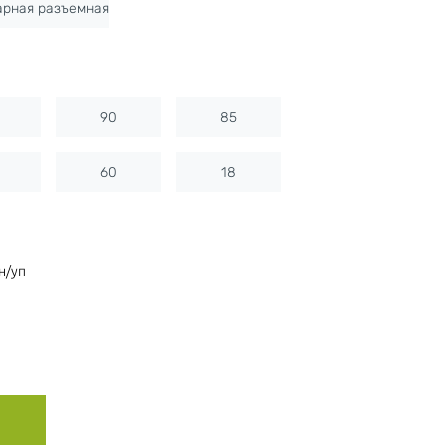
арная разъемная
90
85
60
18
н/уп