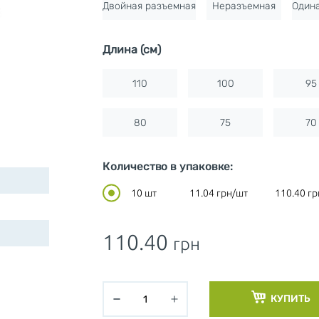
Двойная разъемная
Неразъемная
Один
Длина (см)
110
100
95
80
75
70
Количество в упаковке:
10 шт
11.04
грн/шт
110.40
гр
110.40
грн
КУПИТЬ