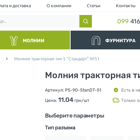
лата и доставка
О компании
Статьи
Контакты
099
416
МОЛНИИ
ФУРНИТУРА
нные
Резинки и шнуры
>
Молния тракторная тип 5 "Стандарт" №51
альные
Липучки и манжеты
йные и Водоотталкивающие
Люверс
Молния тракторная т
торные чёрные
Кнопка
торные
Пуллер (Подвес для бегунка)
ллические
Шнурки для одежды
Артикул:
P5-90-StanDT-51
Есть в н
ные и Джинсовые
Ограничители для молнии
11.04
вные
Нитки
Цена:
грн/шт
Только о
шевка (Украина)
Фиксаторы и концевики для ш
Милитари
Выберите параметры
Разное
Тип разъема