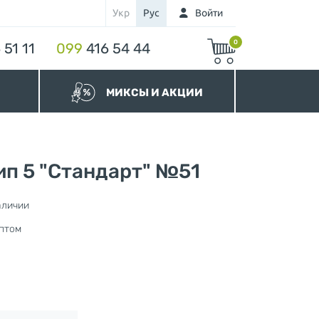
Укр
Рус
Войти
0
 51 11
099
416 54 44
МИКСЫ И АКЦИИ
МИКСЫ Бегунков
МИКСЫ Молний
Акционные Молнии
ип 5 "Стандарт" №51
аличии
птом
нура