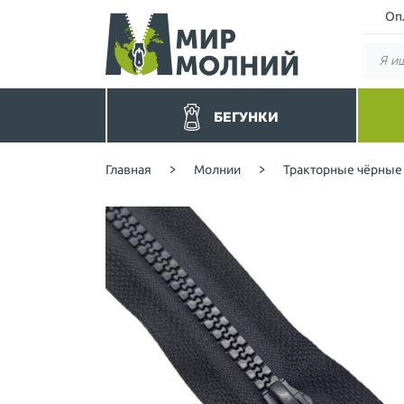
Оп
БЕГУНКИ
Бегунки без фиксатора
Руло
Главная
>
Молнии
>
Тракторные чёрные
Цветные
Спир
Для спиральных молний
Пота
Для спиральных потайных
Трак
(реверсных)
Трак
Для тракторных молний
Мета
Для металлических молний
Брюч
Для обувных молний
Обу
Двухсторонние-перекидные
Бары
Для Барышевской молнии
YKK
Для молнии YKK