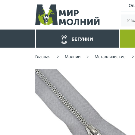
Оп
БЕГУНКИ
Бегунки без фиксатора
Руло
Главная
>
Молнии
>
Металлические
>
Цветные
Спир
Для спиральных молний
Пота
Для спиральных потайных
Трак
(реверсных)
Трак
Для тракторных молний
Мета
Для металлических молний
Брюч
Для обувных молний
Обу
Двухсторонние-перекидные
Бары
Для Барышевской молнии
YKK
Для молнии YKK