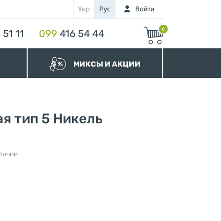
Укр
Рус
Войти
0
 51 11
099
416 54 44
МИКСЫ И АКЦИИ
МИКСЫ Бегунков
МИКСЫ Молний
Акционные Молнии
я тип 5 Никель
личии
нура