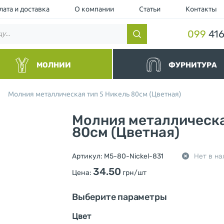
лата и доставка
О компании
Статьи
Контакты
099
416
МОЛНИИ
ФУРНИТУРА
нные
Резинки и шнуры
Молния металлическая тип 5 Никель 80см (Цветная)
альные
Липучки и манжеты
йные и Водоотталкивающие
Люверс
Молния металлическа
торные чёрные
Кнопка
торные
80см (Цветная)
Пуллер (Подвес для бегунка)
ллические
Шнурки для одежды
ные и Джинсовые
Ограничители для молнии
Артикул:
M5-80-Nickel-831
Нет в на
вные
Нитки
шевка (Украина)
Фиксаторы и концевики для ш
34.50
Цена:
грн/шт
Милитари
Разное
Выберите параметры
Цвет