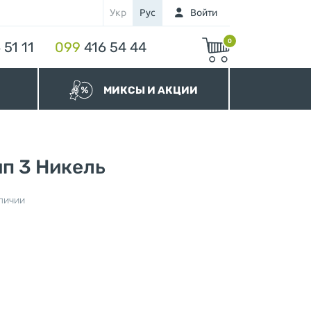
Укр
Рус
Войти
0
 51 11
099
416 54 44
МИКСЫ И АКЦИИ
МИКСЫ Бегунков
МИКСЫ Молний
Акционные Молнии
п 3 Никель
личии
нура