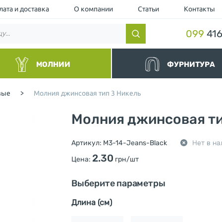
лата и доставка
О компании
Статьи
Контакты
099
416
МОЛНИИ
ФУРНИТУРА
нные
Резинки и шнуры
вые
>
Молния джинсовая тип 3 Никель
альные
Липучки и манжеты
йные и Водоотталкивающие
Люверс
Молния джинсовая ти
торные чёрные
Кнопка
торные
Пуллер (Подвес для бегунка)
ллические
Шнурки для одежды
Артикул:
M3-14-Jeans-Black
Нет в на
ные и Джинсовые
Ограничители для молнии
2.30
вные
Нитки
Цена:
грн/шт
шевка (Украина)
Фиксаторы и концевики для ш
Милитари
Выберите параметры
Разное
Длина (см)