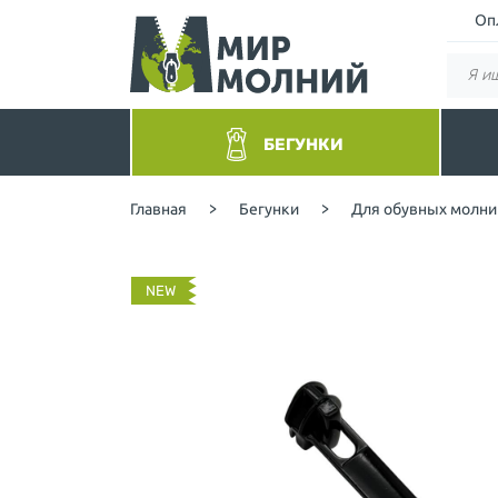
Оп
БЕГУНКИ
Бегунки без фиксатора
Руло
Главная
>
Бегунки
>
Для обувных молни
Цветные
Спир
Для спиральных молний
Пота
Для спиральных потайных
Трак
(реверсных)
Трак
NEW
Для тракторных молний
Мета
Для металлических молний
Брюч
Для обувных молний
Обу
Двухсторонние-перекидные
Бары
Для Барышевской молнии
YKK
Для молнии YKK