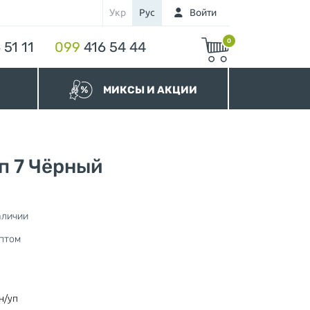
Укр
Рус
Войти
0
 51 11
099
416 54 44
МИКСЫ И АКЦИИ
МИКСЫ Бегунков
МИКСЫ Молний
Акционные Молнии
п 7 Чёрный
аличии
нура
птом
н/уп