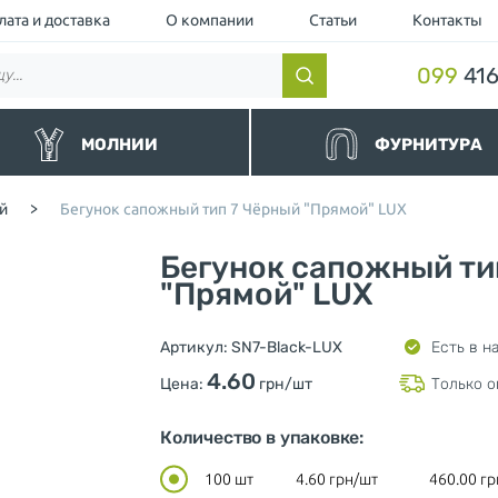
лата и доставка
О компании
Статьи
Контакты
099
416
МОЛНИИ
ФУРНИТУРА
нные
Резинки и шнуры
й
>
Бегунок сапожный тип 7 Чёрный "Прямой" LUX
альные
Липучки и манжеты
йные и Водоотталкивающие
Люверс
Бегунок сапожный ти
торные чёрные
Кнопка
торные
"Прямой" LUX
Пуллер (Подвес для бегунка)
ллические
Шнурки для одежды
ные и Джинсовые
Ограничители для молнии
Артикул:
SN7-Black-LUX
Есть в н
вные
Нитки
шевка (Украина)
Фиксаторы и концевики для ш
4.60
Цена:
грн/шт
Только о
Милитари
Разное
Количество в упаковке:
100 шт
4.60
грн/шт
460.00
гр