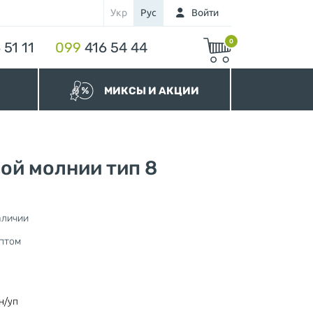
Укр
Рус
Войти
0
 51 11
099
416 54 44
МИКСЫ И АКЦИИ
МИКСЫ Бегунков
МИКСЫ Молний
Акционные Молнии
ой молнии тип 8
аличии
нура
птом
н/уп