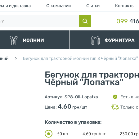
лата и доставка
О компании
Статьи
Контакты
099
416
МОЛНИИ
ФУРНИТУРА
нные
Резинки и шнуры
лний
>
Бегунок для тракторной молнии тип 8 Чёрный "Лопатка"
альные
Липучки и манжеты
йные и Водоотталкивающие
Люверс
Бегунок для тракторн
торные чёрные
Кнопка
торные
Чёрный "Лопатка"
Пуллер (Подвес для бегунка)
ллические
Шнурки для одежды
ные и Джинсовые
Ограничители для молнии
Артикул:
SP8-Oil-Lopatka
Есть в н
вные
Нитки
шевка (Украина)
Фиксаторы и концевики для ш
4.60
Цена:
грн/шт
Только о
Милитари
Разное
Количество в упаковке:
50 шт
4.60
грн/шт
230.00
гр