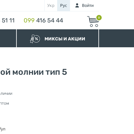
Укр
Рус
Войти
0
 51 11
099
416 54 44
МИКСЫ И АКЦИИ
МИКСЫ Бегунков
МИКСЫ Молний
Акционные Молнии
ой молнии тип 5
аличии
нура
птом
/уп