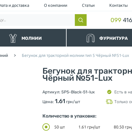
лата и доставка
О компании
Статьи
Контакты
099
416
МОЛНИИ
ФУРНИТУРА
нные
Резинки и шнуры
лний
>
Бегунок для тракторной молнии тип 5 Чёрный №51-Lux
альные
Липучки и манжеты
йные и Водоотталкивающие
Люверс
Бегунок для тракторн
торные чёрные
Кнопка
торные
Чёрный №51-Lux
Пуллер (Подвес для бегунка)
ллические
Шнурки для одежды
ные и Джинсовые
Ограничители для молнии
Артикул:
SP5-Black-51-lux
Есть в н
вные
Нитки
шевка (Украина)
Фиксаторы и концевики для ш
1.61
Цена:
грн/шт
Только о
Милитари
Разное
Количество в упаковке:
50 шт
1.61
грн/шт
80.50
грн