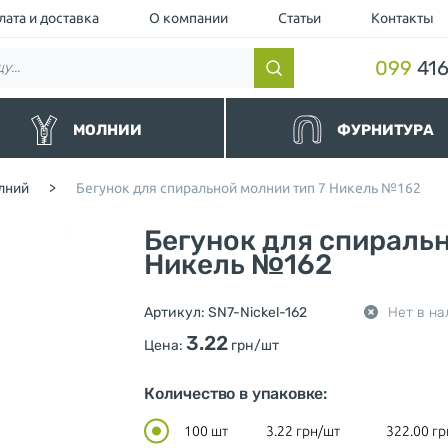
лата и доставка
О компании
Статьи
Контакты
099
416
МОЛНИИ
ФУРНИТУРА
нные
Резинки и шнуры
лний
>
Бегунок для спиральной молнии тип 7 Никель №162
альные
Липучки и манжеты
йные и Водоотталкивающие
Люверс
Бегунок для спиральн
торные чёрные
Кнопка
торные
Никель №162
Пуллер (Подвес для бегунка)
ллические
Шнурки для одежды
ные и Джинсовые
Ограничители для молнии
Артикул:
SN7-Nickel-162
Нет в на
вные
Нитки
шевка (Украина)
Фиксаторы и концевики для ш
3.22
Цена:
грн/шт
Милитари
Разное
Количество в упаковке:
100 шт
3.22
грн/шт
322.00
гр