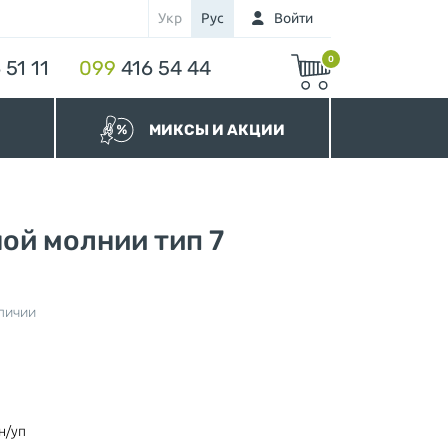
Укр
Рус
Войти
0
 51 11
099
416 54 44
МИКСЫ И АКЦИИ
МИКСЫ Бегунков
МИКСЫ Молний
Акционные Молнии
ой молнии тип 7
личии
нура
н/уп