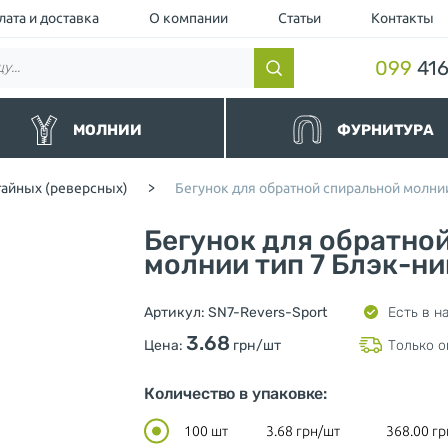
лата и доставка
О компании
Статьи
Контакты
099
416
МОЛНИИ
ФУРНИТУРА
нные
Резинки и шнуры
тайных (реверсных)
>
Бегунок для обратной спиральной молнии
альные
Липучки и манжеты
йные и Водоотталкивающие
Люверс
Бегунок для обратно
торные чёрные
Кнопка
торные
молнии тип 7 Блэк-ни
Пуллер (Подвес для бегунка)
ллические
Шнурки для одежды
ные и Джинсовые
Ограничители для молнии
Артикул:
SN7-Revers-Sport
Есть в н
вные
Нитки
шевка (Украина)
Фиксаторы и концевики для ш
3.68
Цена:
грн/шт
Только о
Милитари
Разное
Количество в упаковке:
100 шт
3.68
грн/шт
368.00
гр