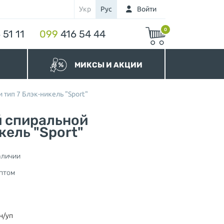
Укр
Рус
Войти
0
 51 11
099
416 54 44
МИКСЫ И АКЦИИ
МИКСЫ Бегунков
 тип 7 Блэк-никель "Sport"
МИКСЫ Молний
Акционные Молнии
й спиральной
кель "Sport"
аличии
нура
птом
н/уп