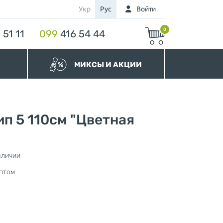
Укр
Рус
Войти
0
 51 11
099
416 54 44
МИКСЫ И АКЦИИ
МИКСЫ Бегунков
МИКСЫ Молний
Акционные Молнии
п 5 110см "Цветная
аличии
нура
птом