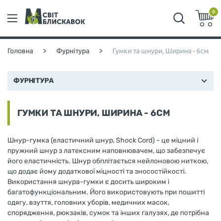
0
Головна
>
Фурнітура
>
Гумки та шнури, Ширина - 6см
ФУРНІТУРА
ГУМКИ ТА ШНУРИ, ШИРИНА - 6СМ
Шнур-гумка (еластичний шнур, Shock Cord) - це міцний і
пружний шнур з латексним наповнювачем, що забезпечує
його еластичність. Шнур обплітається нейлоновою ниткою,
що додає йому додаткової міцності та зносостійкості.
Використання шнура-гумки є досить широким і
багатофункціональним. Його використовують при пошитті
одягу, взуття, головних уборів, медичних масок,
спорядження, рюкзаків, сумок та інших галузях, де потрібна