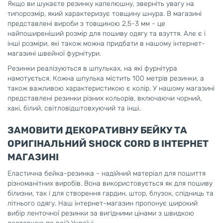
Якщо ви шукаєте резинку капелюшну, зверніть увагу на
типорозмір, який характеризує товщину шнура. В магазині
представлені вироби з товщиною 2,5-3 мм - це
найпоширеніший розмір для пошиву одягу та взуття. Але є і
інші розміри, які також можна придбати в нашому інтернет-
магазині швейної фурнітури.
Резинки реалізуються в шпульках, на які фурнітура
намотується. Кожна шпулька містить 100 метрів резинки, а
також важливою характеристикою є колір. У нашому магазині
представлені резинки різних кольорів, включаючи чорний,
хакі, білий, світловідштовхуючий та інші.
ЗАМОВИТИ ДЕКОРАТИВНУ БЕЙКУ ТА
ОРИГІНАЛЬНИЙ SHOCK CORD В ІНТЕРНЕТ
МАГАЗИНІ
Еластична бейка-резинка - надійний матеріал для пошиття
різноманітних виробів. Вона використовується як для пошиву
білизни, так і для створення гардин, штор, блузок, спідниць та
літнього одягу. Наш інтернет-магазин пропонує широкий
вибір ленточної резинки за вигідними цінами з швидкою