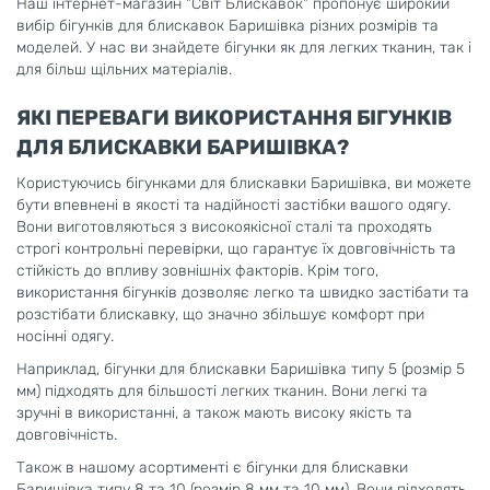
Наш інтернет-магазин "Світ Блискавок" пропонує широкий
вибір бігунків для блискавок Баришівка різних розмірів та
моделей. У нас ви знайдете бігунки як для легких тканин, так і
для більш щільних матеріалів.
ЯКІ ПЕРЕВАГИ ВИКОРИСТАННЯ БІГУНКІВ
ДЛЯ БЛИСКАВКИ БАРИШІВКА?
Користуючись бігунками для блискавки Баришівка, ви можете
бути впевнені в якості та надійності застібки вашого одягу.
Вони виготовляються з високоякісної сталі та проходять
строгі контрольні перевірки, що гарантує їх довговічність та
стійкість до впливу зовнішніх факторів. Крім того,
використання бігунків дозволяє легко та швидко застібати та
розстібати блискавку, що значно збільшує комфорт при
носінні одягу.
Наприклад, бігунки для блискавки Баришівка типу 5 (розмір 5
мм) підходять для більшості легких тканин. Вони легкі та
зручні в використанні, а також мають високу якість та
довговічність.
Також в нашому асортименті є бігунки для блискавки
Баришівка типу 8 та 10 (розмір 8 мм та 10 мм). Вони підходять