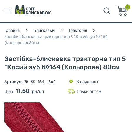
0
Головна
>
Блискавки
>
Тракторні
>
Застібка-блискавка тракторна тип 5 "Косий зуб №164
(Кольорова) 80см
Застібка-блискавка тракторна тип 5
"Косий зуб №164 (Кольорова) 80см
Артикул:
P5-80-164--664
В наявності
11.50
Ціна:
грн/шт
Тільки оптом