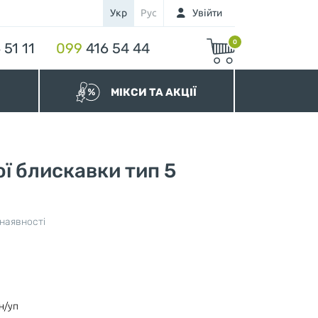
Укр
Рус
Увійти
0
 51 11
099
416 54 44
МІКСИ ТА АКЦІЇ
МІКСИ бігунків
МІКСИ застібок-блискавок
Акційні Блискавки
ої блискавки тип 5
наявності
нура
н/уп