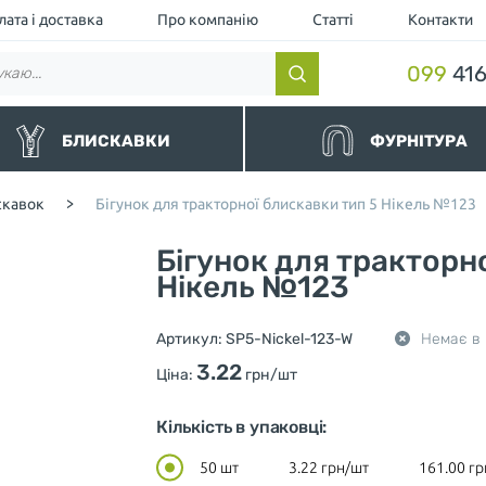
ата і доставка
Про компанію
Статті
Контакти
099
416
БЛИСКАВКИ
ФУРНІТУРА
нні
Гумки та шнури
скавок
>
Бігунок для тракторної блискавки тип 5 Нікель №123
альні
Липучки та манжети
ємні та водовідштовхувальні
Люверс
Бігунок для тракторн
торні чорні
Кнопка
торні
Нікель №123
Пулер (Підвіс для бігунка)
леві
Шнурки для одягу
ні та Джинсові
Обмежувачі для застібок
Артикул:
SP5-Nickel-123-W
Немає в 
тєві
Нитки
шівка (Україна)
Фіксатори та кінцевики для ш
3.22
Ціна:
грн/шт
Мілітарі
Різне
Кількість в упаковці:
50 шт
3.22
грн/шт
161.00
гр