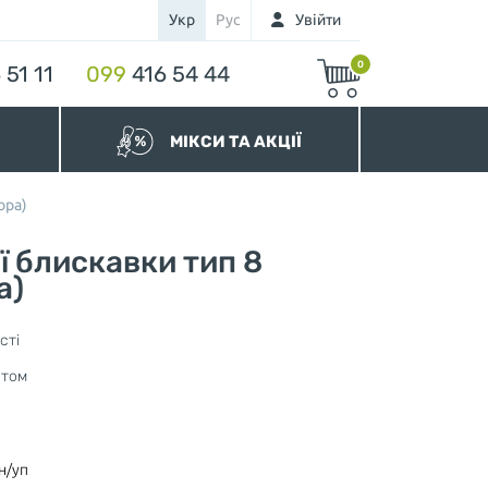
Укр
Рус
Увійти
0
 51 11
099
416 54 44
МІКСИ ТА АКЦІЇ
МІКСИ бігунків
ора)
МІКСИ застібок-блискавок
Акційні Блискавки
ї блискавки тип 8
а)
сті
нура
птом
н/уп