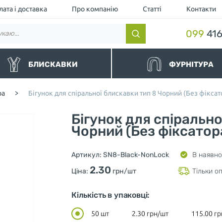
ата і доставка
Про компанію
Статті
Контакти
099
416
БЛИСКАВКИ
ФУРНІТУРА
нні
Гумки та шнури
ра
>
Бігунок для спіральної блискавки тип 8 Чорний (Без фіксат
альні
Липучки та манжети
ємні та водовідштовхувальні
Люверс
Бігунок для спірально
торні чорні
Кнопка
торні
Чорний (Без фіксатор
Пулер (Підвіс для бігунка)
леві
Шнурки для одягу
ні та Джинсові
Обмежувачі для застібок
Артикул:
SN8-Black-NonLock
В наявно
тєві
Нитки
шівка (Україна)
Фіксатори та кінцевики для ш
2.30
Ціна:
грн/шт
Тільки о
Мілітарі
Різне
Кількість в упаковці:
50 шт
2.30
грн/шт
115.00
гр