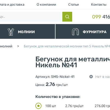
лата и доставка
О компании
Статьи
Контакты
099
416
МОЛНИИ
ФУРНИТУРА
нные
Резинки и шнуры
 молний
>
Бегунок для металлической молнии тип 5 Никель №
альные
Липучки и манжеты
йные и Водоотталкивающие
Люверс
Бегунок для металли
торные чёрные
Кнопка
торные
Никель №41
Пуллер (Подвес для бегунка)
ллические
Шнурки для одежды
ные и Джинсовые
Ограничители для молнии
Артикул:
SM5-Nickel-41
Нет в на
вные
Нитки
шевка (Украина)
Фиксаторы и концевики для ш
2.76
Цена:
грн/шт
Милитари
Разное
Количество в упаковке:
100 шт
2.76
грн/шт
276.00
гр