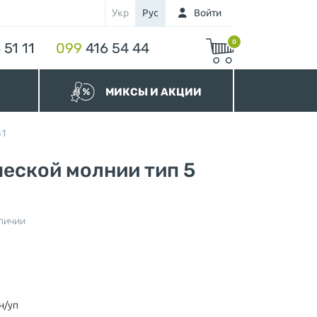
Укр
Рус
Войти
0
 51 11
099
416 54 44
МИКСЫ И АКЦИИ
МИКСЫ Бегунков
41
МИКСЫ Молний
Акционные Молнии
ческой молнии тип 5
личии
нура
н/уп